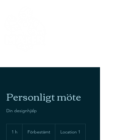
MAKERUN
IT
Personligt möte
Din designhjälp
Förbestämt
1 h
1
Förbestämt
Location 1