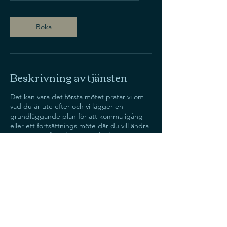
Boka
Beskrivning av tjänsten
Det kan vara det första mötet pratar vi om
vad du är ute efter och vi lägger en
grundläggande plan för att komma igång
eller ett fortsättnings möte där du vill ändra
Kontaktuppgifter
Stockholm, Sverige