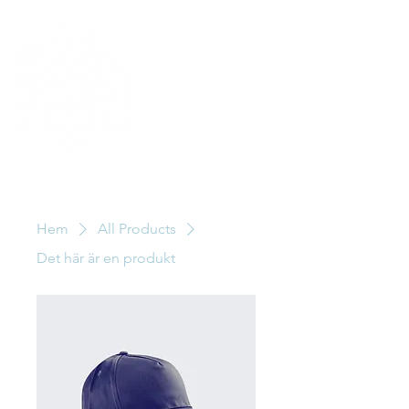
MAKERUN
IT
Hem
All Products
Det här är en produkt