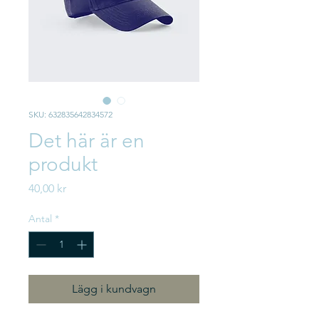
SKU: 632835642834572
Det här är en
produkt
Pris
40,00 kr
Antal
*
Lägg i kundvagn